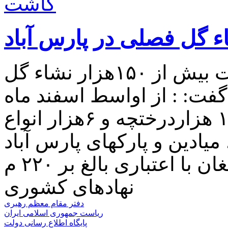
شهردار پارس آباد مغان از کاشت بیش از ۱۵۰هزار نشاء گل
فت: : از اواسط اسفند ماه
سال ۹۶ تا الان ،۲۵ هزار بوته و ۱۵ هزاردرختچه و ۶هزار انواع
یادین و پارکهای پارس آباد
نهادهای کشوری
دفتر مقام معظم رهبری
ریاست جمهوری اسلامی ایران
پایگاه اطلاع رسانی دولت