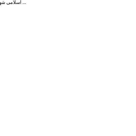
اسلامی شهر و شهرداری پارس آباد، در این جلسه که امروز عصر در دفتر شهردا ...