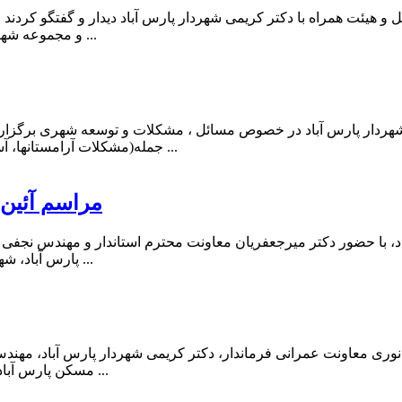
یئت همراه با دکتر کریمی شهردار پارس آباد دیدار و گفتگو کردند
و مجموعه شهرداری و تعاملات فی مابین، توسعه زیرساخت های مخابراتی را شرط ...
هردار پارس آباد در خصوص مسائل ، مشکلات و توسعه شهری برگزا
جمله(مشکلات آرامستانها، آسفالت ریزی و لکه گیری معابر اصلی و فرعی بخصوص محلات ، وض ...
مراسم آئین ج
با حضور دکتر میرجعفریان معاونت محترم استاندار و مهندس نجفی مد
پارس آباد، شهردار، اعضای شورای اسلامی شهر و سایر مسئولین شهری مراسم ج ...
ی با حضور دکتر نوری معاونت عمرانی فرماندار، دکتر کریمی شهردار پارس آبا
مسکن پارس آباد در دفتر معاونت عمرانی فرمانداری برگزار شد در این جلسه دکتر نو ...