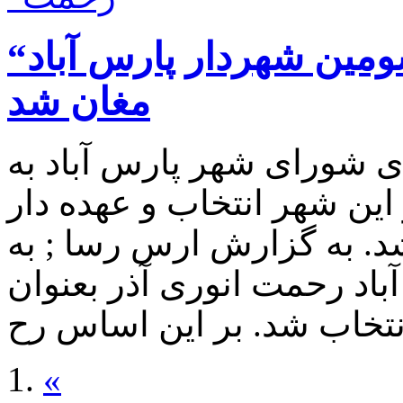
“رحمت انوری آذر” بیست و سومین شهردار پارس آباد
مغان شد
ی شورای شهر پارس آباد به
ین شهر انتخاب و عهده دار
. به گزارش ارس رسا ; به
اد رحمت انوری آذر بعنوان
«