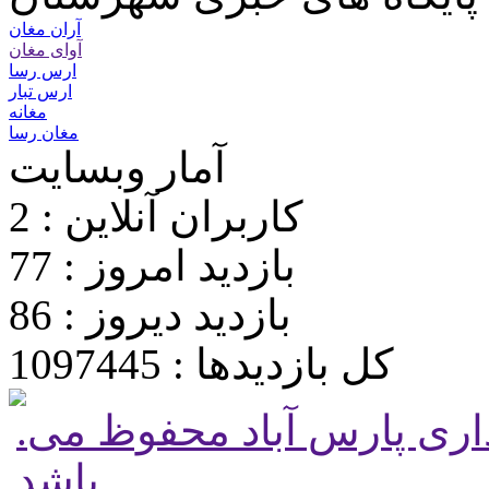
آران مغان
آوای مغان
ارس رسا
ارس تبار
مغانه
مغان رسا
آمار وبسایت
کاربران آنلاین : 2
بازدید امروز : 77
بازدید دیروز : 86
کل بازدیدها : 1097445
.تمامی حقوق برای پایگاه شهرداری پارس آباد محفوظ می
باشد