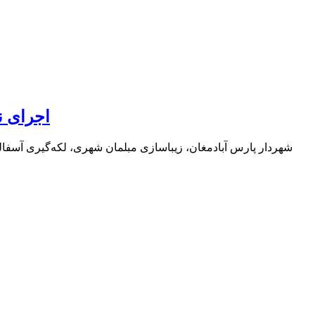
اجرای نهضت ۴۰ هزار تنی آسفالت در پارس آباد/ 
شهردار پارس آبادمغان، زیباسازی مبلمان شهری، لکه‌گیری آسفال