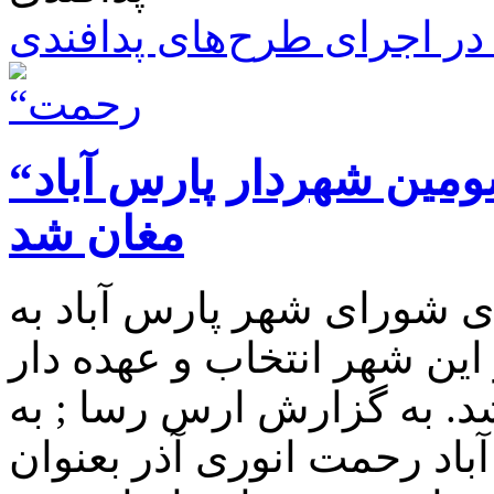
ر اجرای طرح‌های پدافندی
“رحمت انوری آذر” بیست و سومین شهردار پارس آباد
مغان شد
ی شورای شهر پارس آباد به
ین شهر انتخاب و عهده دار
. به گزارش ارس رسا ; به
اد رحمت انوری آذر بعنوان