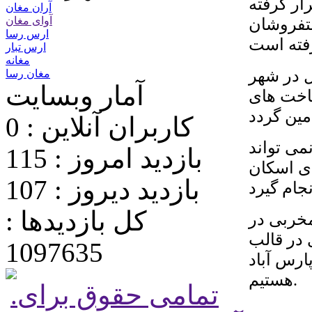
ار گرفته
آران مغان
تفروشان
آوای مغان
ارس رسا
ارس تبار
مغانه
 در شهر
مغان رسا
آمار وبسایت
ساخت های
کاربران آنلاین : 0
می تواند
بازدید امروز : 115
ای اسکان
بازدید دیروز : 107
کل بازدیدها :
مخربی در
 در قالب
1097635
رس آباد
هستیم.
.تمامی حقوق برای