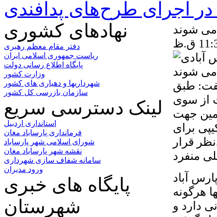
ر اجرای طرح‌های پدافندی
نهادهای کشوری
می شوند
دفتر مقام معظم رهبری
ریاست جمهوری اسلامی ایران
پایگاه اطلاع رسانی دولت
وزارت کشور
فت: طبق
شهرداریها و دهیاری های کشور
سازمان بازرسی کل کشور
مت از سوی
لینک دسترسی سریع
همین جهت
استانداری اردبیل
یپی برای
فرمانداری پارساباد مغان
ظر قرار
شورای اسلامی شهر پارساباد
نقشه شهر پارساباد مغان
سامانه شفاف سازی شهرداری
ورود مدیران
ارس آباد
پایگاه های خبری
ن شهرداریها هرگونه
شهرستان
ی دارد و